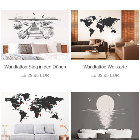
Motivart
Format
nur Text
(2)
Hochformat
(22)
nur Motiv
(158)
Querformat
(171)
Text mit Motiv
(42)
Quadrat
(9)
Wandtattoo Steg in den Dünen
Wandtattoo Weltkarte
ab 29,95 EUR
ab 39,95 EUR