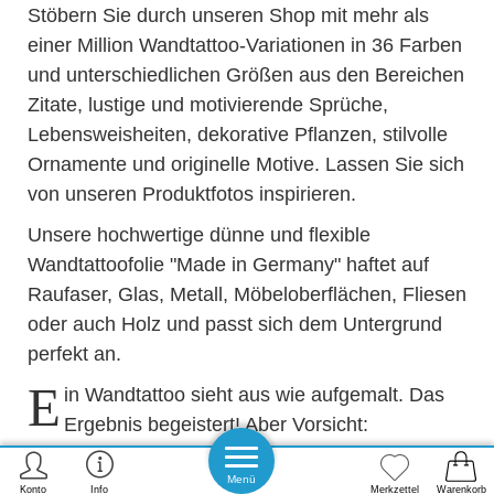
Stöbern Sie durch unseren Shop mit mehr als
einer Million Wandtattoo-Variationen in 36 Farben
und unterschiedlichen Größen aus den Bereichen
Zitate, lustige und motivierende Sprüche,
Lebensweisheiten, dekorative Pflanzen, stilvolle
Ornamente und originelle Motive. Lassen Sie sich
von unseren Produktfotos inspirieren.
Unsere hochwertige dünne und flexible
Wandtattoofolie "Made in Germany" haftet auf
Raufaser, Glas, Metall, Möbeloberflächen, Fliesen
oder auch Holz und passt sich dem Untergrund
perfekt an.
E
in Wandtattoo sieht aus wie aufgemalt. Das
Ergebnis begeistert! Aber Vorsicht:
Wandtattoos machen süchtig. Wer einmal
anfängt, bekommt nicht genug davon.
Menü
Konto
Info
Merkzettel
Warenkorb