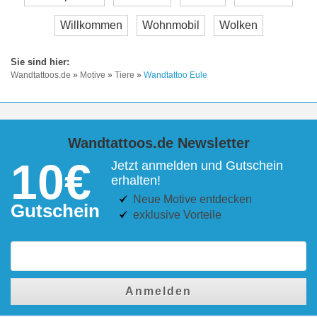
Willkommen
Wohnmobil
Wolken
Wandtattoos.de
»
Motive
»
Tiere
»
Wandtattoo Eule
Wandtattoos.de Newsletter
10€
Jetzt anmelden und Gutschein
erhalten!
Neue Motive entdecken
Gutschein
exklusive Vorteile
Anmelden