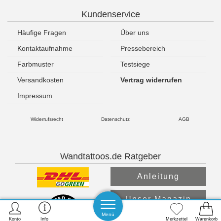
Kundenservice
Häufige Fragen
Über uns
Kontaktaufnahme
Pressebereich
Farbmuster
Testsiege
Versandkosten
Vertrag widerrufen
Impressum
Widerrufsrecht
Datenschutz
AGB
Wandtattoos.de Ratgeber
Anleitung
Unser Magazin
Menü
Konto
Info
Merkzettel
Warenkorb