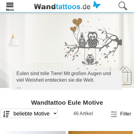
Menü
Eulen sind tolle Tiere! Mit großen Augen und
viel Weisheit entdecken sie die Welt.
Unsere Wandtattoos gibt es als süße Eulen fürs
Kinderzimmer und auch als anmutige
Wandtattoo Eule Motive
Dekoration für den Rest der Wohnung.
46 Artikel
Filter
Finden Sie in unserer Auswahl lustige und
schöne Eulen für die kreative Dekoration.
Motivart
Format