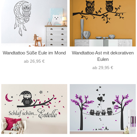
nur Text
(0)
Hochformat
(19)
nur Motiv
(29)
Querformat
(24)
Text mit Motiv
(17)
Quadrat
(3)
Wandtattoo Süße Eule im Mond
Wandtattoo Ast mit dekorativen
Eulen
ab 26,95 €
ab 29,95 €