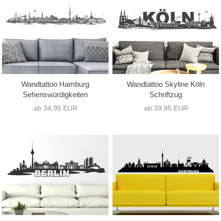
nur Text
(1)
Hochformat
(1)
nur Motiv
(9)
Querformat
(55)
Text mit Motiv
(46)
Quadrat
(0)
Wandtattoo Hamburg
Wandtattoo Skyline Köln
Sehenswürdigkeiten
Schriftzug
ab 34,95 EUR
ab 39,95 EUR