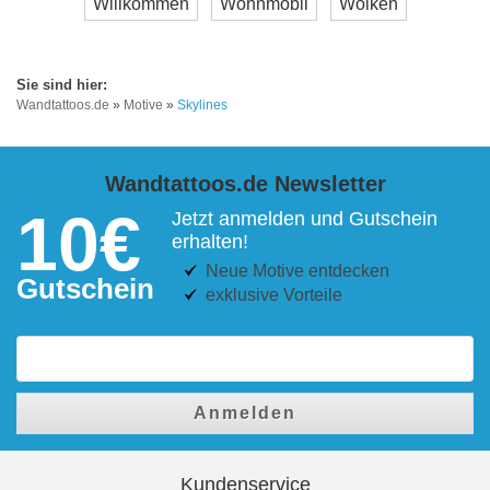
Willkommen
Wohnmobil
Wolken
Wandtattoos.de
»
Motive
»
Skylines
Wandtattoos.de Newsletter
10€
Jetzt anmelden und Gutschein
erhalten!
Neue Motive entdecken
Gutschein
exklusive Vorteile
Anmelden
Kundenservice