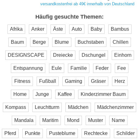
versandkostenfrei ab 49€ innerhalb von Deutschland
Häufig gesuchte Themen:
Afrika
Anker
Äste
Auto
Baby
Bambus
Baum
Berge
Blume
Buchstaben
Chillen
DESIGNSCAPE
Dreiecke
Dschungel
Einhorn
Entspannung
Eule
Familie
Feder
Fee
Fitness
Fußball
Gaming
Gräser
Herz
Home
Junge
Kaffee
Kinderzimmer Baum
Kompass
Leuchtturm
Mädchen
Mädchenzimmer
Mandala
Maritim
Mond
Muster
Name
Pferd
Punkte
Pusteblume
Rechtecke
Schilder