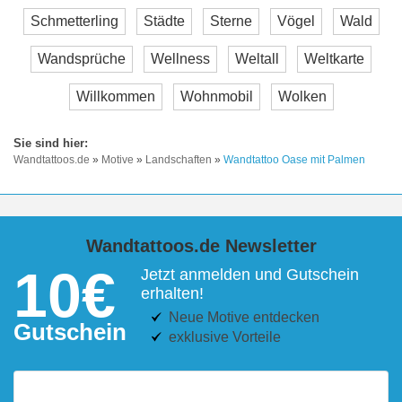
Schmetterling
Städte
Sterne
Vögel
Wald
Wandsprüche
Wellness
Weltall
Weltkarte
Willkommen
Wohnmobil
Wolken
Wandtattoos.de
»
Motive
»
Landschaften
»
Wandtattoo Oase mit Palmen
Wandtattoos.de Newsletter
10€
Jetzt anmelden und Gutschein
erhalten!
Neue Motive entdecken
Gutschein
exklusive Vorteile