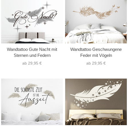
nur Text
(0)
Hochformat
(24)
nur Motiv
(42)
Querformat
(41)
Text mit Motiv
(24)
Quadrat
(1)
Wandtattoo Gute Nacht mit
Wandtattoo Geschwungene
Sternen und Federn
Feder mit Vögeln
ab 29,95 €
ab 29,95 €