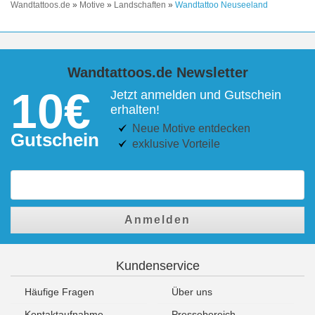
Wandtattoos.de
»
Motive
»
Landschaften
»
Wandtattoo Neuseeland
Wandtattoos.de Newsletter
10€
Jetzt anmelden und Gutschein
erhalten!
Neue Motive entdecken
Gutschein
exklusive Vorteile
Anmelden
Kundenservice
Häufige Fragen
Über uns
Kontaktaufnahme
Pressebereich