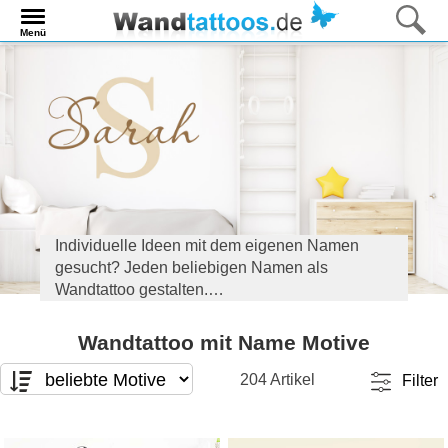
Menü
Individuelle Ideen mit dem eigenen Namen
gesucht? Jeden beliebigen Namen als
Wandtattoo gestalten.
Ob Vornamen, Nachnamen, Firmennamen und
Wandtattoo mit Name Motive
sogar Hundenamen: Wir haben Wandtattoos
mit Namen für jeden Anlass und jeden Raum.
204 Artikel
Filter
Jetzt viele kreative Ideen rund um die
Motivart
Format
personalisierbaren Namen Motive entdecken.