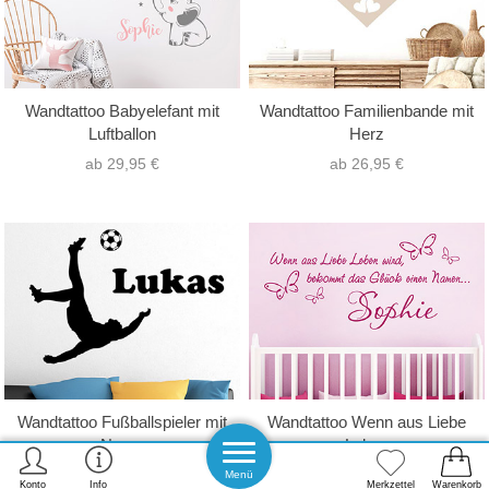
Wandtattoo Babyelefant mit
Wandtattoo Familienbande mit
Luftballon
Herz
ab 29,95 €
ab 26,95 €
Wandtattoo Fußballspieler mit
Wandtattoo Wenn aus Liebe
Name
Leben
ab 24,95 €
ab 23,95 €
Menü
Konto
Info
Merkzettel
Warenkorb