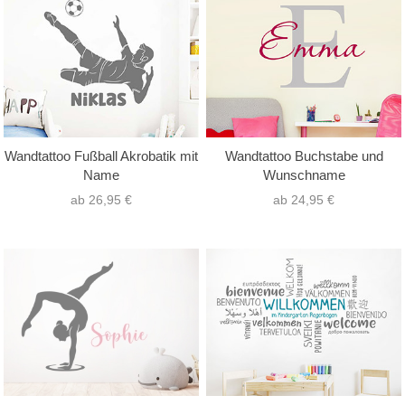
nur Text
(12)
Hochformat
(52)
nur Motiv
(5)
Querformat
(140)
Text mit Motiv
(189)
Quadrat
(12)
Wandtattoo Fußball Akrobatik mit
Wandtattoo Buchstabe und
Name
Wunschname
ab 26,95 €
ab 24,95 €