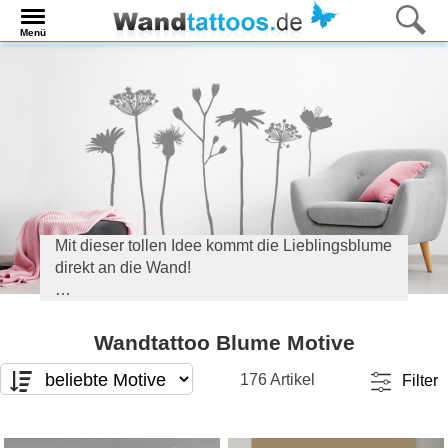
Menü
Mit dieser tollen Idee kommt die Lieblingsblume
direkt an die Wand!
Wandtattoo Blumen bringen Leben in die
Wohnung! Farbe und Größe können einfach
Wandtattoo Blume Motive
selbst gewählt werden. Jetzt stöbern und unter
Blumenranke, Wiesenblumen und Co. einfach
176 Artikel
Filter
die schönste Blume finden.
Motivart
Format