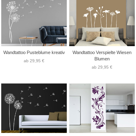
nur Text
(0)
Hochformat
(91)
nur Motiv
(131)
Querformat
(66)
Text mit Motiv
(45)
Quadrat
(19)
Wandtattoo Pusteblume kreativ
Wandtattoo Verspielte Wiesen
Blumen
ab 29,95 €
ab 29,95 €