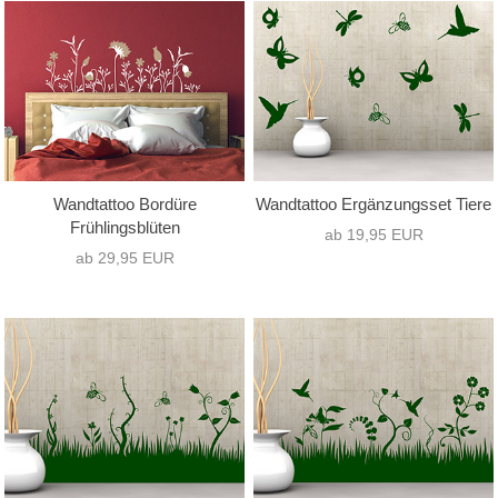
nur Text
(0)
Hochformat
(2)
nur Motiv
(18)
Querformat
(15)
Text mit Motiv
(0)
Quadrat
(1)
Wandtattoo Bordüre
Wandtattoo Ergänzungsset Tiere
Frühlingsblüten
ab 19,95 EUR
ab 29,95 EUR