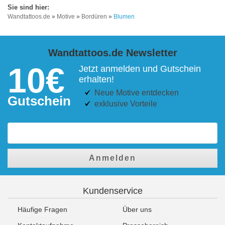
Wandtattoos.de
»
Motive
»
Bordüren
»
Blumen
Wandtattoos.de Newsletter
10€
Jetzt anmelden und Gutschein
erhalten!
Neue Motive entdecken
Gutschein
exklusive Vorteile
Anmelden
Kundenservice
Häufige Fragen
Über uns