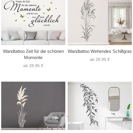
nur Text
(39)
Hochformat
(49)
nur Motiv
(57)
Querformat
(139)
Text mit Motiv
(108)
Quadrat
(16)
Wandtattoo Zeit für die schönen
Wandtattoo Wehendes Schilfgras
Momente
ab 28,95 €
ab 28,95 €