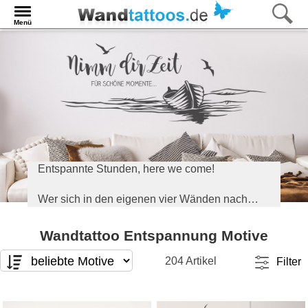
Menü
Entspannte Stunden, here we come!
Wer sich in den eigenen vier Wänden nach
Geborgenheit, Ruhe und Wellness sehnt, dem
seien diese Wandtattoos rund um das Thema
Wandtattoo Entspannung Motive
Entspannung ans Herz gelegt.
204 Artikel
Filter
Tolle Tipps für eine entspannende
Farbgestaltung gibt es weiter unten.
Motivart
Format