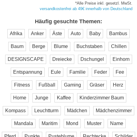
*Alle Preise inkl. gesetzl. MwSt.
versandkostenfrei ab 49€ innerhalb von Deutschland
Häufig gesuchte Themen:
Afrika
Anker
Äste
Auto
Baby
Bambus
Baum
Berge
Blume
Buchstaben
Chillen
DESIGNSCAPE
Dreiecke
Dschungel
Einhorn
Entspannung
Eule
Familie
Feder
Fee
Fitness
Fußball
Gaming
Gräser
Herz
Home
Junge
Kaffee
Kinderzimmer Baum
Kompass
Leuchtturm
Mädchen
Mädchenzimmer
Mandala
Maritim
Mond
Muster
Name
Pferd
Punkte
Pusteblume
Rechtecke
Schilder