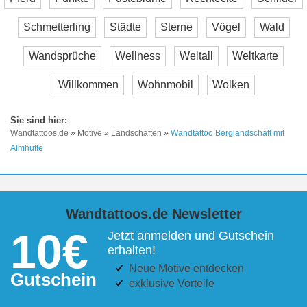
Schmetterling
Städte
Sterne
Vögel
Wald
Wandsprüche
Wellness
Weltall
Weltkarte
Willkommen
Wohnmobil
Wolken
Wandtattoos.de
»
Motive
»
Landschaften
»
Wandtattoo Berglandschaft mit
Almhütte
Wandtattoos.de Newsletter
10€
Jetzt anmelden und Gutschein
erhalten!
Neue Motive entdecken
Gutschein
exklusive Vorteile