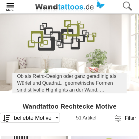
Menü
Ob als Retro-Design oder ganz geradlinig als
Würfel und Quadrat... geometrische Formen
sind stilvolle Highlights an der Wand.
Entdecken Sie hier die schönsten Wandtattoos
Wandtattoo Rechtecke Motive
mit Rechtecken und Quadraten.
51 Artikel
Filter
Motivart
Format
T