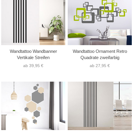
nur Text
(1)
Hochformat
(16)
nur Motiv
(44)
Querformat
(29)
Text mit Motiv
(6)
Quadrat
(6)
Wandtattoo Wandbanner
Wandtattoo Ornament Retro
Vertikale Streifen
Quadrate zweifarbig
ab 39,95 €
ab 27,95 €