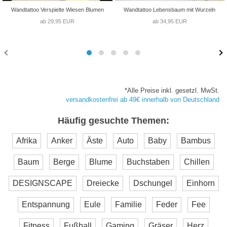
Wandtattoo Verspielte Wiesen Blumen
Wandtattoo Lebensbaum mit Wurzeln
ab 29,95 EUR
ab 34,95 EUR
*Alle Preise inkl. gesetzl. MwSt.
versandkostenfrei ab 49€ innerhalb von Deutschland
Häufig gesuchte Themen:
Afrika
Anker
Äste
Auto
Baby
Bambus
Baum
Berge
Blume
Buchstaben
Chillen
DESIGNSCAPE
Dreiecke
Dschungel
Einhorn
Entspannung
Eule
Familie
Feder
Fee
Fitness
Fußball
Gaming
Gräser
Herz