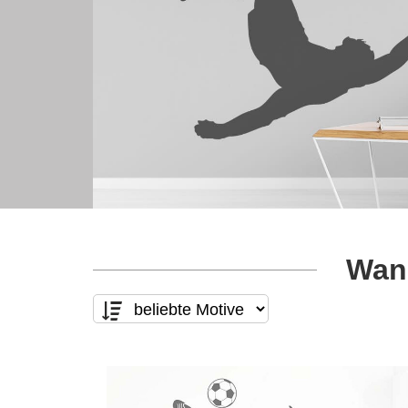
Wand
Motivart
Form
nur Text
(0)