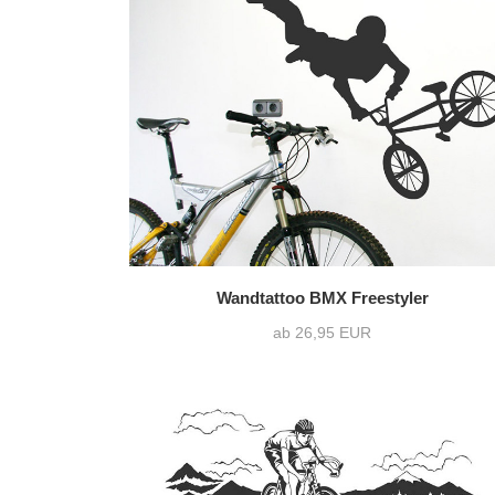
Wandtattoo BMX Freestyler
ab 26,95 EUR