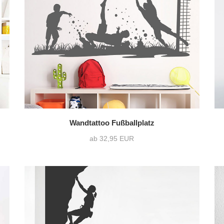
Querformat
(42)
ohne Wunschtext
(9
Quadrat
(11)
Wandtattoo Fußballplatz
ab 32,95 EUR