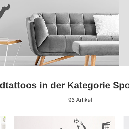
tattoos in der Kategorie Spo
96 Artikel
at
Textwunsch
Hochformat
(43)
mit Wunschtext
(4)