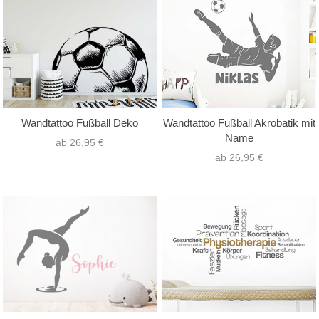
nur Text
(83)
Hochformat
(55)
nur Motiv
(70)
Querformat
(128)
Text mit Motiv
(51)
Quadrat
(21)
Wandtattoo Fußball Deko
Wandtattoo Fußball Akrobatik mit
Name
ab 26,95 €
ab 26,95 €