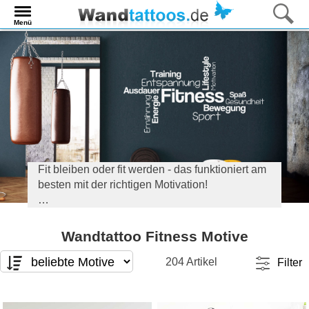
Menü
Fit bleiben oder fit werden - das funktioniert am
besten mit der richtigen Motivation!
Die passende Dekoration für den
Fitnessbereich - für Studios oder Fitnessräume
Wandtattoo Fitness Motive
zuhause - haben wir hier für Sie
zusammengestellt. Für Fitnessstudios auch mit
204 Artikel
Filter
dem eigenen Namen personalisierbar!
Motivart
Format