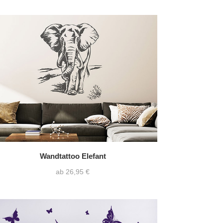
Wandtattoo Elefant
ab 26,95 €