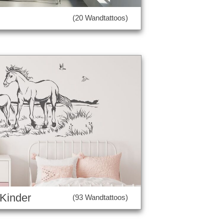
(20 Wandtattoos)
 Kinder
(93 Wandtattoos)