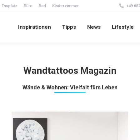
Essplatz
Büro
Bad
Kinderzimmer
+49 682
Inspirationen
Tipps
News
Lifestyle
Inspirationen
Tipps
News
Lifestyle
Wandtattoos Magazin
Wände & Wohnen: Vielfalt fürs Leben