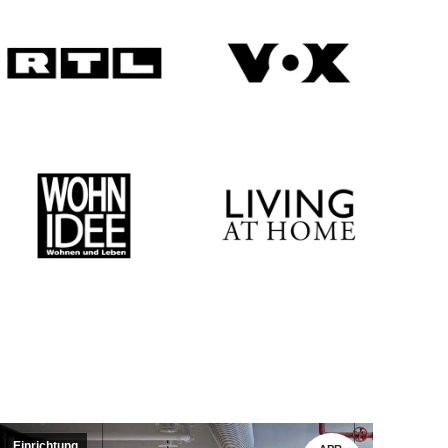
 Neustadt
s.de Kunde
e, man sollte nicht immer nur meckern, wenn einem
rn auch mal loben, wenn man sich über eine Sache
ein Wandtattoo bestellt und war schon beim
von der sehr übersichtlichen Homepage und der
rauf kam auch schon die…
Einrichtung