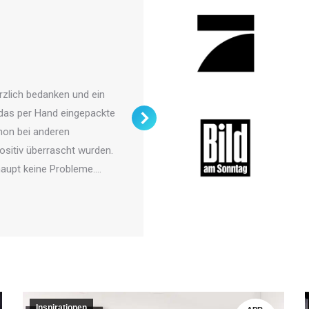
Frank aus
Wandtattoo
zlich bedanken und ein
Hallo zusammen, ich find
das per Hand eingepackte
etwas nicht passt, sonde
hon bei anderen
freut. Ich habe bei Euch 
ositiv überrascht wurden.
aussuchen sehr angetan, 
haupt keine Probleme.…
großen Auswahl! Kurz da
Inspirationen