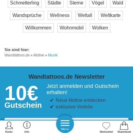
Schmetterling
Städte
Sterne
Vögel
Wald
Wandsprüche
Wellness
Weltall
Weltkarte
Willkommen
Wohnmobil
Wolken
Wandtattoos.de
»
Motive
»
Musik
Wandtattoos.de Newsletter
10€
Jetzt anmelden und Gutschein
erhalten!
Neue Motive entdecken
Gutschein
exklusive Vorteile
Menü
Konto
Info
Merkzettel
Warenkorb