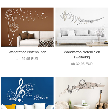
Motivart
Format
nur Text
(5)
Hochformat
(24)
nur Motiv
(26)
Querformat
(54)
Text mit Motiv
(50)
Quadrat
(3)
Wandtattoo Notenblüten
Wandtattoo Notenlinien
zweifarbig
ab 29,95 EUR
ab 32,95 EUR