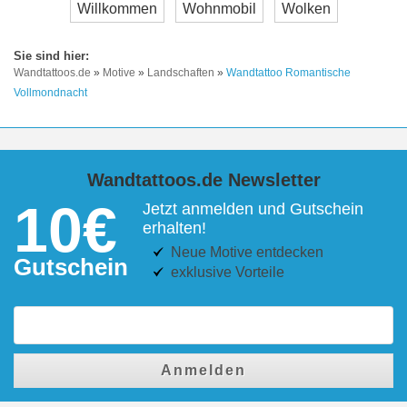
Willkommen
Wohnmobil
Wolken
Wandtattoos.de
»
Motive
»
Landschaften
»
Wandtattoo Romantische
Vollmondnacht
Wandtattoos.de Newsletter
10€
Jetzt anmelden und Gutschein
erhalten!
Neue Motive entdecken
Gutschein
exklusive Vorteile
Anmelden