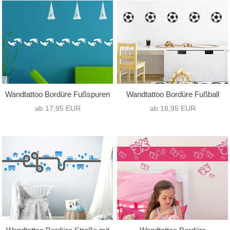
nur Text
(0)
Hochformat
(0)
nur Motiv
(25)
Querformat
(25)
Text mit Motiv
(0)
Quadrat
(0)
Wandtattoo Bordüre Fußspuren
Wandtattoo Bordüre Fußball
ab 17,95 EUR
ab 18,95 EUR