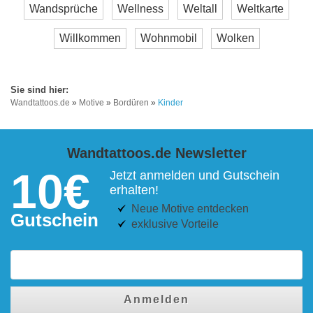
Wandsprüche
Wellness
Weltall
Weltkarte
Willkommen
Wohnmobil
Wolken
Wandtattoos.de
»
Motive
»
Bordüren
»
Kinder
Wandtattoos.de Newsletter
10€
Jetzt anmelden und Gutschein
erhalten!
Neue Motive entdecken
Gutschein
exklusive Vorteile
Anmelden