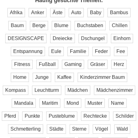
Häufig gesuchte Themen:
Afrika
Anker
Äste
Auto
Baby
Bambus
Baum
Berge
Blume
Buchstaben
Chillen
DESIGNSCAPE
Dreiecke
Dschungel
Einhorn
Entspannung
Eule
Familie
Feder
Fee
Fitness
Fußball
Gaming
Gräser
Herz
Home
Junge
Kaffee
Kinderzimmer Baum
Kompass
Leuchtturm
Mädchen
Mädchenzimmer
Mandala
Maritim
Mond
Muster
Name
Pferd
Punkte
Pusteblume
Rechtecke
Schilder
Schmetterling
Städte
Sterne
Vögel
Wald