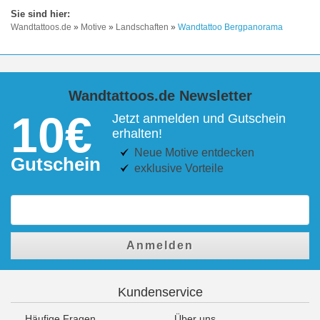
Wandtattoos.de
»
Motive
»
Landschaften
»
Wandtattoo Bergpanorama
Wandtattoos.de Newsletter
10€
Jetzt anmelden und Gutschein
erhalten!
Neue Motive entdecken
Gutschein
exklusive Vorteile
Anmelden
Kundenservice
Häufige Fragen
Über uns