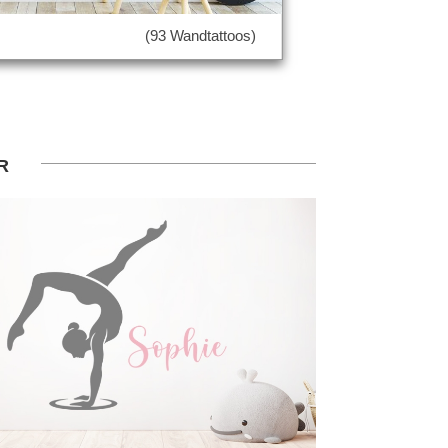
(93 Wandtattoos)
r