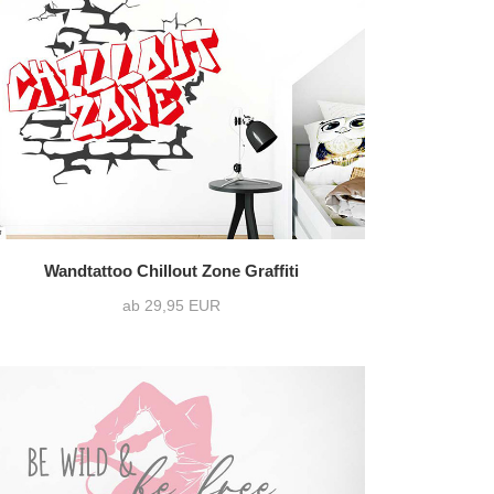
36 Varianten pro Motiv
193)
zweifarbig
(91)
1216 Varianten pro Motiv
Wandtattoo Chillout Zone Graffiti
ab 29,95 EUR