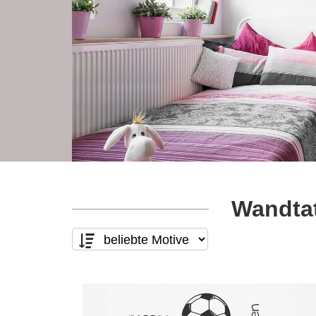
Wandtat
Motivart
Form
nur Text
(23)