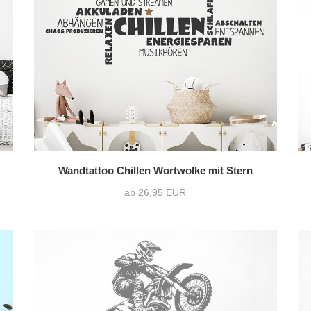
Querformat
(130)
ohne Wunschtext
(
Quadrat
(22)
Wandtattoo Chillen Wortwolke mit Stern
ab 26,95 EUR