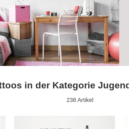
toos in der Kategorie Juge
238 Artikel
at
Textwunsch
Hochformat
(86)
mit Wunschtext
(45)