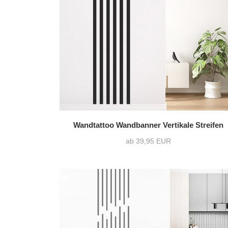
nur Motiv
(40)
Text mit Motiv
(3)
Wandtattoo Wandbanner Vertikale Streifen
ab 39,95 EUR