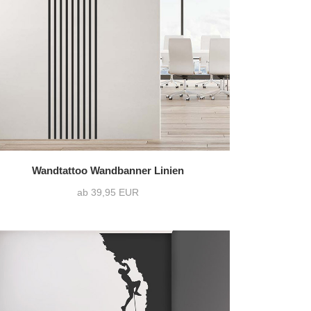
36 Varianten pro Motiv
3)
zweifarbig
(6)
1216 Varianten pro Motiv
Wandtattoo Wandbanner Linien
ab 39,95 EUR