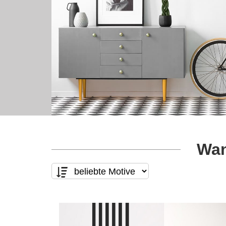
Wan
Motivart
Form
nur Text
(0)