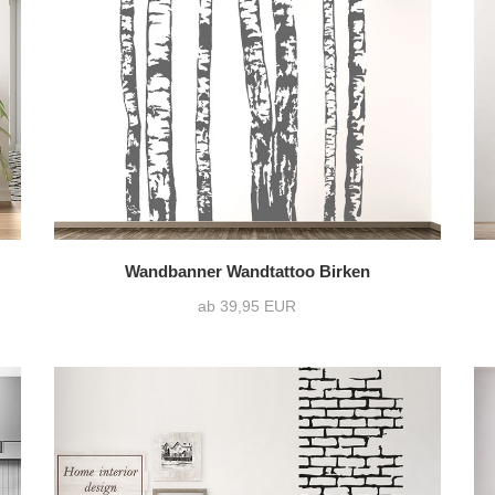
Querformat
(4)
ohne Wunschtext
(4
Quadrat
(0)
Wandbanner Wandtattoo Birken
ab 39,95 EUR