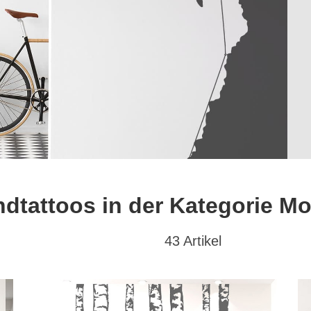
dtattoos in der Kategorie Mo
43 Artikel
at
Textwunsch
Hochformat
(39)
mit Wunschtext
(0)