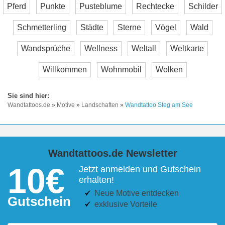
Pferd
Punkte
Pusteblume
Rechtecke
Schilder
Schmetterling
Städte
Sterne
Vögel
Wald
Wandsprüche
Wellness
Weltall
Weltkarte
Willkommen
Wohnmobil
Wolken
Wandtattoos.de
»
Motive
»
Landschaften
»
Wandtattoo Steg am See
Wandtattoos.de Newsletter
10€
Jetzt anmelden und Gutschein
erhalten!
Neue Motive entdecken
Gutschein
exklusive Vorteile