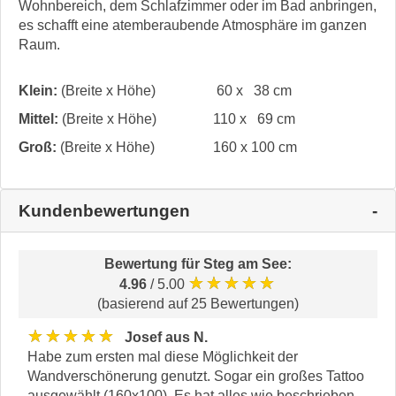
Wohnbereich, dem Schlafzimmer oder im Bad anbringen,
es schafft eine atemberaubende Atmosphäre im ganzen
Raum.
Klein:
(Breite x Höhe)
60 x 38 cm
Mittel:
(Breite x Höhe)
110 x 69 cm
Groß:
(Breite x Höhe)
160 x 100 cm
Kundenbewertungen
Bewertung für
Steg am See
:
★★★★★
4.96
/ 5.00
(basierend auf 25 Bewertungen)
★★★★★
Josef aus N.
Habe zum ersten mal diese Möglichkeit der
Wandverschönerung genutzt. Sogar ein großes Tattoo
ausgewählt (160x100). Es hat alles wie beschrieben