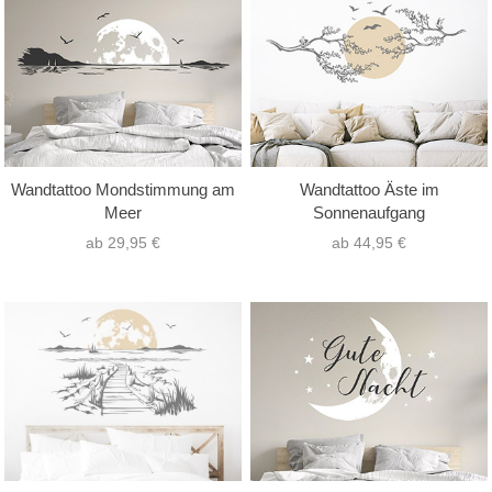
nur Text
(1)
Hochformat
(10)
nur Motiv
(56)
Querformat
(79)
Text mit Motiv
(47)
Quadrat
(14)
Wandtattoo Mondstimmung am
Wandtattoo Äste im
Meer
Sonnenaufgang
ab 29,95 €
ab 44,95 €