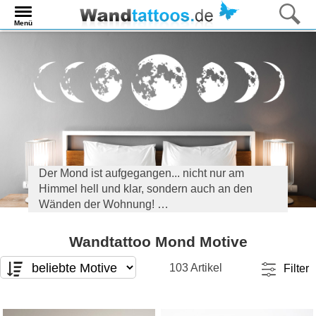
Menü
Der Mond ist aufgegangen... nicht nur am
Himmel hell und klar, sondern auch an den
Wänden der Wohnung!
Hier gibt es unsere schönsten Wandtattoo
Wandtattoo Mond Motive
Mondmotive für Schlafzimmer, Wohnbereich
und Kinderzimmer zu entdecken.
103 Artikel
Filter
Motivart
Format