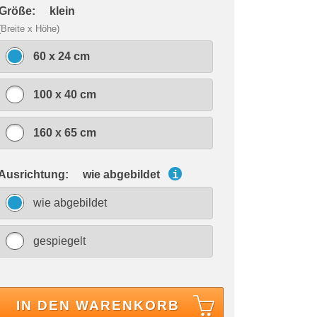
 Größe:
klein
(Breite x Höhe)
60 x 24 cm
100 x 40 cm
160 x 65 cm
 Ausrichtung:
wie abgebildet
i
wie abgebildet
gespiegelt
IN DEN WARENKORB