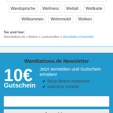
Wandsprüche
Wellness
Weltall
Weltkarte
Willkommen
Wohnmobil
Wolken
Wandtattoos.de
»
Motive
»
Landschaften
»
Wandtattoo Pyramiden
Wandtattoos.de Newsletter
10€
Jetzt anmelden und Gutschein
erhalten!
Neue Motive entdecken
Gutschein
exklusive Vorteile