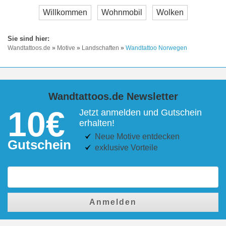
Willkommen
Wohnmobil
Wolken
Wandtattoos.de
»
Motive
»
Landschaften
»
Wandtattoo Norwegen
Wandtattoos.de Newsletter
10€
Jetzt anmelden und Gutschein
erhalten!
Neue Motive entdecken
Gutschein
exklusive Vorteile
Anmelden