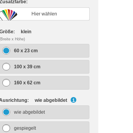
 Zusatzfarbe:
Hier wählen
 Größe:
klein
(Breite x Höhe)
60 x 23 cm
100 x 39 cm
160 x 62 cm
 Ausrichtung:
wie abgebildet
i
wie abgebildet
gespiegelt