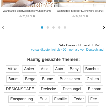
Wandtattoo Sportwagen mit Wunschname
Wandtattoo In dieser Küche wird getanzt
ab 26,95 EUR
ab 34,95 EUR
*Alle Preise inkl. gesetzl. MwSt.
versandkostenfrei ab 49€ innerhalb von Deutschland
Häufig gesuchte Themen:
Afrika
Anker
Äste
Auto
Baby
Bambus
Baum
Berge
Blume
Buchstaben
Chillen
DESIGNSCAPE
Dreiecke
Dschungel
Einhorn
Entspannung
Eule
Familie
Feder
Fee