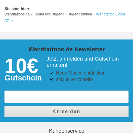
Wandtattoos.de
»
Kinder und Jugend
»
Jugendzimmer
»
Wandtattoo Coole
Affen
Wandtattoos.de Newsletter
10€
Jetzt anmelden und Gutschein
erhalten!
Neue Motive entdecken
Gutschein
exklusive Vorteile
Anmelden
Kundenservice