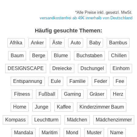
*Alle Preise inkl. gesetzl. MwSt.
versandkostenfrei ab 49€ innerhalb von Deutschland
Häufig gesuchte Themen:
Afrika
Anker
Äste
Auto
Baby
Bambus
Baum
Berge
Blume
Buchstaben
Chillen
DESIGNSCAPE
Dreiecke
Dschungel
Einhorn
Entspannung
Eule
Familie
Feder
Fee
Fitness
Fußball
Gaming
Gräser
Herz
Home
Junge
Kaffee
Kinderzimmer Baum
Kompass
Leuchtturm
Mädchen
Mädchenzimmer
Mandala
Maritim
Mond
Muster
Name