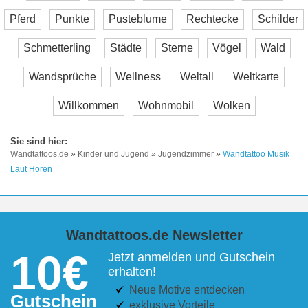
Pferd
Punkte
Pusteblume
Rechtecke
Schilder
Schmetterling
Städte
Sterne
Vögel
Wald
Wandsprüche
Wellness
Weltall
Weltkarte
Willkommen
Wohnmobil
Wolken
Wandtattoos.de
»
Kinder und Jugend
»
Jugendzimmer
»
Wandtattoo Musik
Laut Hören
Wandtattoos.de Newsletter
10€
Jetzt anmelden und Gutschein
erhalten!
Neue Motive entdecken
Gutschein
exklusive Vorteile