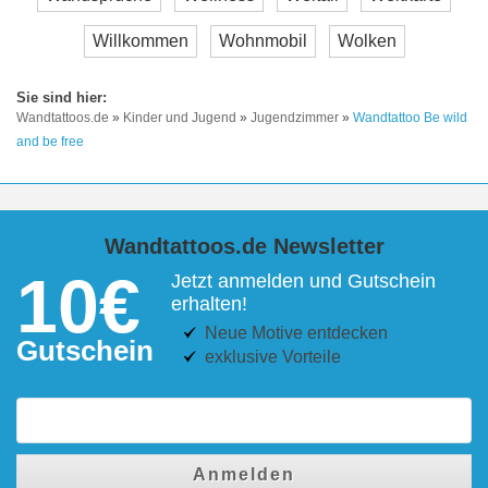
Willkommen
Wohnmobil
Wolken
Wandtattoos.de
»
Kinder und Jugend
»
Jugendzimmer
»
Wandtattoo Be wild
and be free
Wandtattoos.de Newsletter
10€
Jetzt anmelden und Gutschein
erhalten!
Neue Motive entdecken
Gutschein
exklusive Vorteile
Anmelden