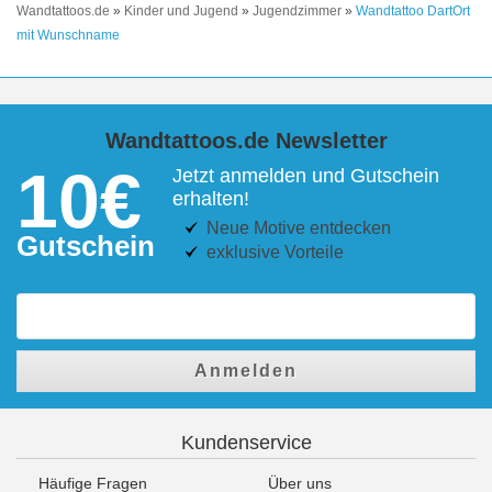
Wandtattoos.de
»
Kinder und Jugend
»
Jugendzimmer
»
Wandtattoo DartOrt
mit Wunschname
Wandtattoos.de Newsletter
10€
Jetzt anmelden und Gutschein
erhalten!
Neue Motive entdecken
Gutschein
exklusive Vorteile
Anmelden
Kundenservice
Häufige Fragen
Über uns