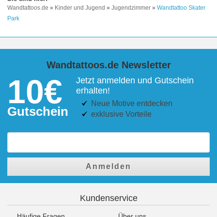
Wandtattoos.de
»
Kinder und Jugend
»
Jugendzimmer
»
Wandtattoo Skater
Park
Wandtattoos.de Newsletter
10€
Jetzt anmelden und Gutschein
erhalten!
Neue Motive entdecken
Gutschein
exklusive Vorteile
Anmelden
Kundenservice
Häufige Fragen
Über uns