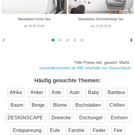
Wandtattoo Home Spa
Wandtattoo Schmetterlinge Set
ab 26,95 EUR
ab 14,95 EUR
*Alle Preise inkl. gesetzl. MwSt.
versandkostenfrei ab 49€ innerhalb von Deutschland
Häufig gesuchte Themen:
Afrika
Anker
Äste
Auto
Baby
Bambus
Baum
Berge
Blume
Buchstaben
Chillen
DESIGNSCAPE
Dreiecke
Dschungel
Einhorn
Entspannung
Eule
Familie
Feder
Fee