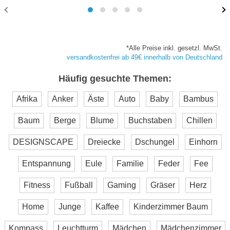
*Alle Preise inkl. gesetzl. MwSt.
versandkostenfrei ab 49€ innerhalb von Deutschland
Häufig gesuchte Themen:
Afrika
Anker
Äste
Auto
Baby
Bambus
Baum
Berge
Blume
Buchstaben
Chillen
DESIGNSCAPE
Dreiecke
Dschungel
Einhorn
Entspannung
Eule
Familie
Feder
Fee
Fitness
Fußball
Gaming
Gräser
Herz
Home
Junge
Kaffee
Kinderzimmer Baum
Kompass
Leuchtturm
Mädchen
Mädchenzimmer