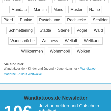
Mandala
Maritim
Mond
Muster
Name
Pferd
Punkte
Pusteblume
Rechtecke
Schilder
Schmetterling
Städte
Sterne
Vögel
Wald
Wandsprüche
Wellness
Weltall
Weltkarte
Willkommen
Wohnmobil
Wolken
Wandtattoos.de
»
Kinder und Jugend
»
Jugendzimmer
»
Wandtattoo
Moderne Chillout Wortwolke
Wandtattoos.de Newsletter
Jetzt anmelden und Gutschein
erhalten!