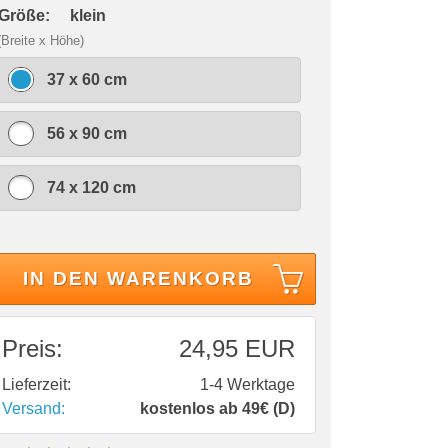
 Größe:
klein
(Breite x Höhe)
37 x 60 cm
56 x 90 cm
74 x 120 cm
IN DEN WARENKORB
Preis:
24,95 EUR
Lieferzeit:
1-4 Werktage
Versand:
kostenlos ab 49€ (D)