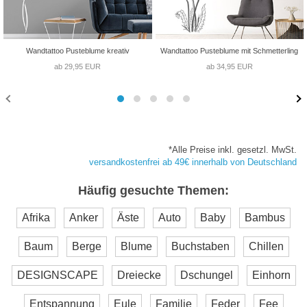
Wandtattoo Pusteblume kreativ
Wandtattoo Pusteblume mit Schmetterling
ab 29,95 EUR
ab 34,95 EUR
*Alle Preise inkl. gesetzl. MwSt.
versandkostenfrei ab 49€ innerhalb von Deutschland
Häufig gesuchte Themen:
Afrika
Anker
Äste
Auto
Baby
Bambus
Baum
Berge
Blume
Buchstaben
Chillen
DESIGNSCAPE
Dreiecke
Dschungel
Einhorn
Entspannung
Eule
Familie
Feder
Fee