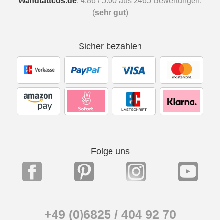
Wandtattoos.de
:
4.86
/
5.00
aus
2465
Bewertungen.
(
sehr gut
)
Sicher bezahlen
Folge uns
+49 (0)6825 / 404 92 70