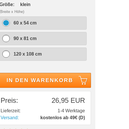
 Größe:
klein
(Breite x Höhe)
60 x 54 cm
90 x 81 cm
120 x 108 cm
IN DEN WARENKORB
Preis:
26,95 EUR
Lieferzeit:
1-4 Werktage
Versand:
kostenlos ab 49€ (D)