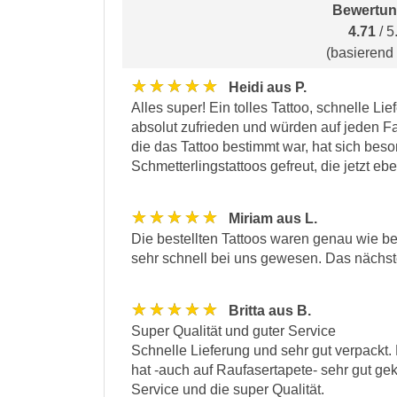
Bewertun
4.71
/ 5
(basierend
★★★★★
Heidi aus P.
Alles super! Ein tolles Tattoo, schnelle Li
absolut zufrieden und würden auf jeden Fal
die das Tattoo bestimmt war, hat sich beso
Schmetterlingstattoos gefreut, die jetzt e
★★★★★
Miriam aus L.
Die bestellten Tattoos waren genau wie best
sehr schnell bei uns gewesen. Das nächste
★★★★★
Britta aus B.
Super Qualität und guter Service
Schnelle Lieferung und sehr gut verpackt
hat -auch auf Raufasertapete- sehr gut gek
Service und die super Qualität.