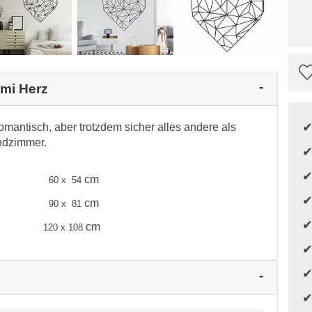
ami Herz
mantisch, aber trotzdem sicher alles andere als
endzimmer.
cm
60 x 54
cm
90 x 81
cm
120 x 108