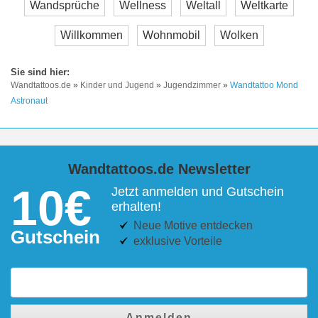
Wandsprüche
Wellness
Weltall
Weltkarte
Willkommen
Wohnmobil
Wolken
Wandtattoos.de
»
Kinder und Jugend
»
Jugendzimmer
»
Wandtattoo Mond
Astronaut
Wandtattoos.de Newsletter
10€
Jetzt anmelden und Gutschein
erhalten!
Neue Motive entdecken
Gutschein
exklusive Vorteile
Anmelden