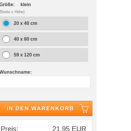
 Größe:
klein
(Breite x Höhe)
20 x 40 cm
40 x 80 cm
59 x 120 cm
 Wunschname:
IN DEN WARENKORB
Preis:
21,95 EUR