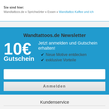
Wandtattoos.de
»
Sprichwörter
»
Essen
»
Wandtattoo Kaffee und ich
Wandtattoos.de Newsletter
10€
Jetzt anmelden und Gutschein
erhalten!
Neue Motive entdecken
Gutschein
exklusive Vorteile
Anmelden
Kundenservice