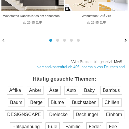
Wandtattoo Daheim ist es am schönsten...
Wandtattoo Café Zeit
ab 23,95 EUR
ab 23,95 EUR
*Alle Preise inkl. gesetzl. MwSt.
versandkostenfrei ab 49€ innerhalb von Deutschland
Häufig gesuchte Themen:
Afrika
Anker
Äste
Auto
Baby
Bambus
Baum
Berge
Blume
Buchstaben
Chillen
DESIGNSCAPE
Dreiecke
Dschungel
Einhorn
Entspannung
Eule
Familie
Feder
Fee