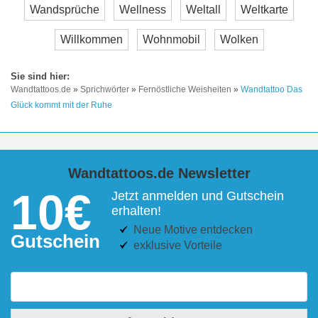
Wandsprüche
Wellness
Weltall
Weltkarte
Willkommen
Wohnmobil
Wolken
Wandtattoos.de
»
Sprichwörter
»
Fernöstliche Weisheiten
»
Wandtattoo Das
Glück kommt mit der Ruhe
Wandtattoos.de Newsletter
10€
Jetzt anmelden und Gutschein
erhalten!
Neue Motive entdecken
Gutschein
exklusive Vorteile