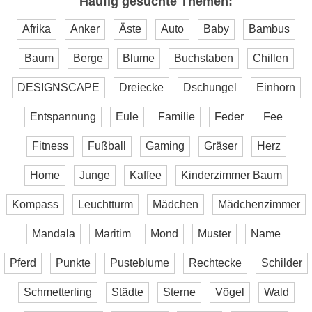
Häufig gesuchte Themen:
Afrika
Anker
Äste
Auto
Baby
Bambus
Baum
Berge
Blume
Buchstaben
Chillen
DESIGNSCAPE
Dreiecke
Dschungel
Einhorn
Entspannung
Eule
Familie
Feder
Fee
Fitness
Fußball
Gaming
Gräser
Herz
Home
Junge
Kaffee
Kinderzimmer Baum
Kompass
Leuchtturm
Mädchen
Mädchenzimmer
Mandala
Maritim
Mond
Muster
Name
Pferd
Punkte
Pusteblume
Rechtecke
Schilder
Schmetterling
Städte
Sterne
Vögel
Wald