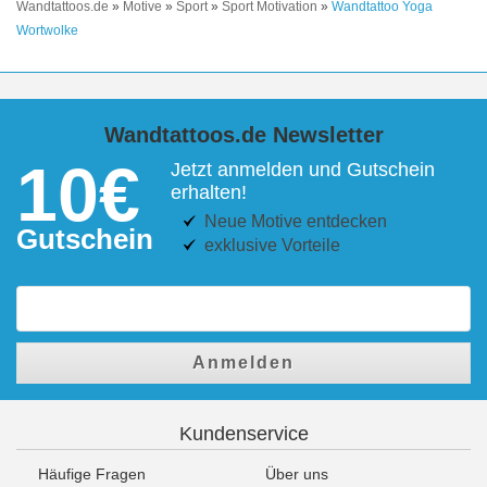
Wandtattoos.de
»
Motive
»
Sport
»
Sport Motivation
»
Wandtattoo Yoga
Wortwolke
Wandtattoos.de Newsletter
10€
Jetzt anmelden und Gutschein
erhalten!
Neue Motive entdecken
Gutschein
exklusive Vorteile
Anmelden
Kundenservice
Häufige Fragen
Über uns