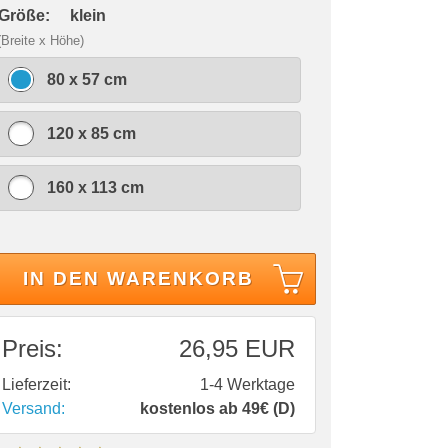
 Größe:
klein
(Breite x Höhe)
80 x 57 cm
120 x 85 cm
160 x 113 cm
IN DEN WARENKORB
Preis:
26,95 EUR
Lieferzeit:
1-4 Werktage
Versand:
kostenlos ab 49€ (D)