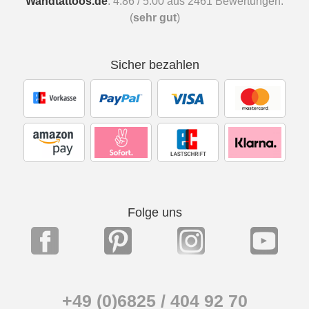
Wandtattoos.de
:
4.86
/
5.00
aus
2461
Bewertungen.
(
sehr gut
)
Sicher bezahlen
Folge uns
+49 (0)6825 / 404 92 70